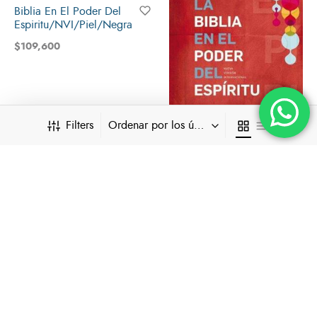
Biblia En El Poder Del
Espiritu/NVI/Piel/Negra
$
109,600
Filters
Ordenar por los últimos
Biblia En El Poder Del
Espiritu/NVI/Tapa Dura
BUSCAR…
$
87,900
Cargar más
CATEGORÍAS