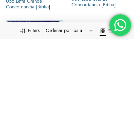
055 Letra Grande
Concordancia [Biblia]
Concordancia [Biblia]
Agotado
Agotado
Filters
Ordenar por los últimos
Biblia Tamaño 022 letra
Grande Negro [Biblia]
BUSCAR…
Biblia RVR 054 Cierre
CATEGORÍAS
Indice Letra Grande
Biblias de Estudio
Jean
Biblias para Niños