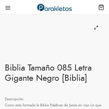
ienda
as
Biblia Tamaño 085 Letra
io
Gigante Negro [Biblia]
il
s
Descripción
Como esta formada la Biblia Palabras de Jesús en rojo Lo que
los