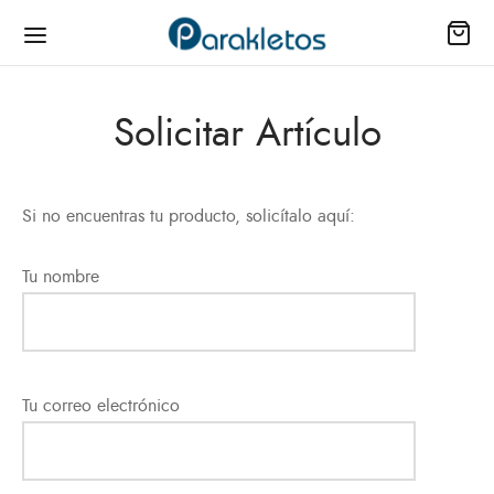
Solicitar Artículo
ienda
Si no encuentras tu producto, solicítalo aquí:
as
Tu nombre
io
il
Tu correo electrónico
s
los