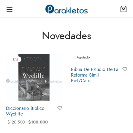
Novedades
ienda
Agotado
-
17
%
Biblia De Estudio De La
as
Reforma Simil
Piel/Cafe
io
il
Diccionario Biblico
Wycliffe
s
$
100,000
$
120,500
los