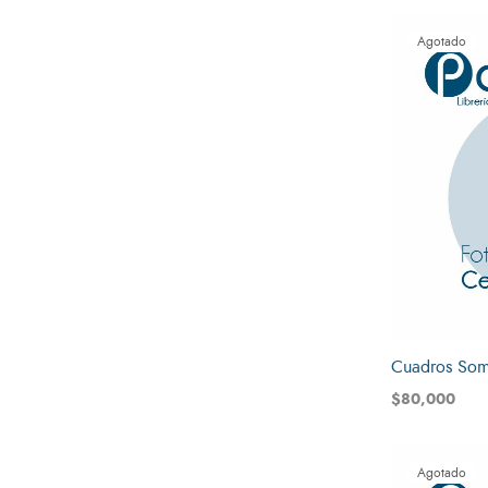
Agotado
Cuadros So
$
80,000
Leer más
Agotado