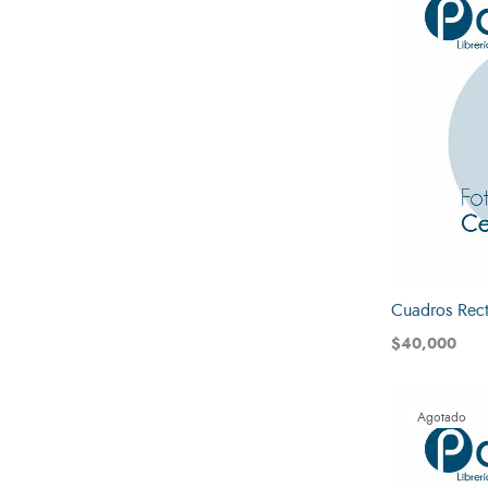
Cuadros Rect
$
40,000
Leer más
Agotado