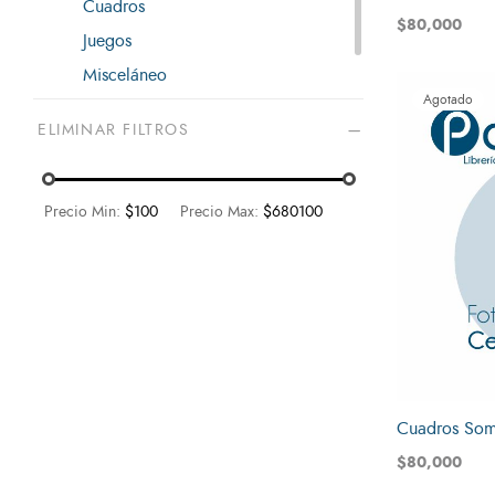
Cuadros
$
80,000
Juegos
Leer más
Misceláneo
Agotado
Promesas
ELIMINAR FILTROS
Precio Min:
$100
Precio Max:
$680100
Cuadros So
$
80,000
Leer más