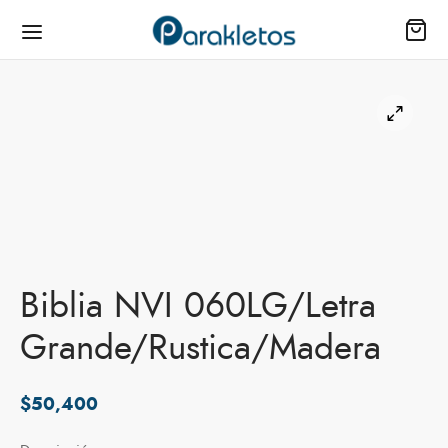
ienda
as
io
Biblia NVI 060LG/Letra
Grande/Rustica/Madera
il
s
$
50,400
los