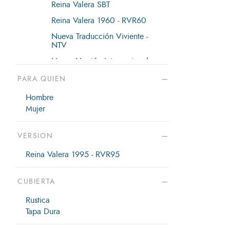
Reina Valera SBT
Reina Valera 1960 - RVR60
Nueva Traducción Viviente -
NTV
Nueva Versión Internacional -
NVI
PARA QUIEN
Traducción en Lenguaje Actual -
TLA
Hombre
Mujer
La Biblia de las Américas - LBLA
Mundo Hispano
VERSION
La Biblia de las Américas - LBLA
Reina Valera 1995 - RVR95
Reina Valera Actualizada - RVA
Reina Valera Revisada - RVR
CUBIERTA
Reina Valera 1569 - RVR 1569
Rustica
Reina Valera 1602 - RVR 1602
Tapa Dura
Reina Valera 1909 - RVR 1909