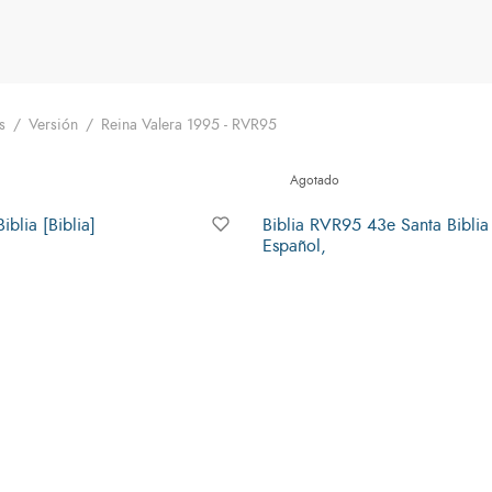
s
/
Versión
/
Reina Valera 1995 - RVR95
Agotado
iblia [Biblia]
Biblia RVR95 43e Santa Biblia
Español,
Leer más