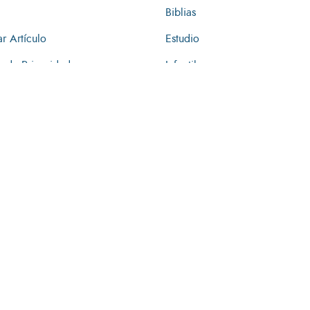
Biblias
ar Artículo
Estudio
ca de Privacidad
Infantil
Libros
Regalos
Únete y recibe nuestros boletines
Entérate de todas nuestras promociones y novedades.