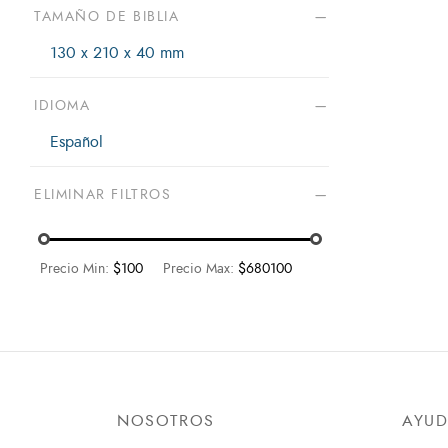
Reina Valera 1977 - RVR77
TAMAÑO DE BIBLIA
Reina Valera 1995 - RVR95
130 x 210 x 40 mm
Reina Valera 1960- RVR60 /
Nueva Versión Internacional-
IDIOMA
NVI
Español
Biblia Textual - BTX
Dios Habla Hoy - DHH
ELIMINAR FILTROS
Biblia Hispanoamericana - BHTI
Biblia del Oso
Biblia de Jerusalén
Precio Min:
$100
Precio Max:
$680100
Latinoamericana - BJL
Peshitta
Septuaginta
Vulgata
Nueva Biblia al Día - NBD
NOSOTROS
AYU
Nueva Biblia Latinoamericana -