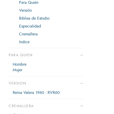
Para Quién
Versión
Biblias de Estudio
Especialidad
Cremallera
Indice
Tamaño de Letra
PARA QUIEN
Cubierta
Hombre
Tamaño Biblia
Mujer
20
30
VERSION
40
Reina Valera 1960 - RVR60
50
60
CREMALLERA
80