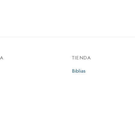
DA
TIENDA
Biblias
ar Artículo
Estudio
ca de Privacidad
Infantil
Libros
Regalos