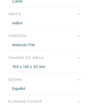
Cierre
95
INDICE
105 x 145 x 30 mm
105 x 30 x 145 mm
Indice
105 x 32 x 155 mm
CUBIERTA
120 x 170 x 30 mm
Imitación Piel
120 x 180 x 30 mm
120 x 28 x 168 mm
TAMAÑO DE BIBLIA
127 x 33 x 185 mm
105 x 145 x 30 mm
129 x 168 mm
130 x 210 x 40 mm
IDIOMA
140 x 207 x 30 mm
Español
140 x 210 x 30 mm
140 x 215 x 23 mm
ELIMINAR FILTROS
140 x 220 x 30 mm