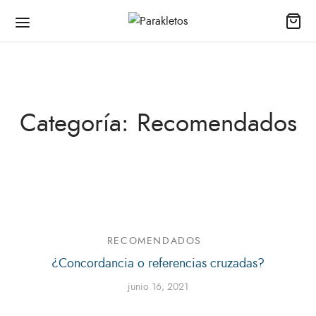
Categoría:
Recomendados
enda
as
io
il
RECOMENDADOS
¿Concordancia o referencias cruzadas?
s
junio 16, 2021
los