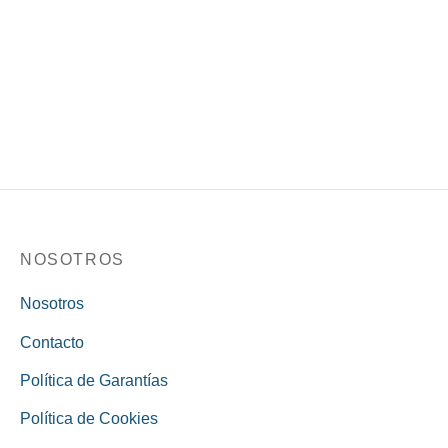
Grande/Sentipiel/Turquesa
$
101,000
$
129,000
Biblia Infografica
$
55,900
NOSOTROS
Nosotros
Contacto
Política de Garantías
Política de Cookies