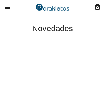
Novedades
-
%
Diccionario Biblico
Biblia De Estudio De
Wycliffe
La Reforma Simil
Piel/Cafe
$
120,500
$
100,000
Biblia/NTV/Edicion
Biblia/NTV/Edicion
Ziper/Jardin
Ziper/Referencias/Letra