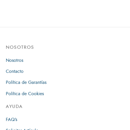
Hasta Que Ruja El León
$
87,000
$
92,000
NOSOTROS
Nosotros
Contacto
Política de Garantías
Política de Cookies
AYUDA
FAQ’s