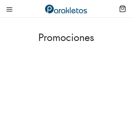
Promociones
-
%
-
%
BIBLIA – BIBLIA
Biblia NVI 060LG/Letra
PRECIOUS MOMENTS
Grande/Cuero
EDICIÓN ÁNGELES
Italiano/Negro
PRECIOSOS –
$
160,300
$
201,000
$
78,500
$
96,600
-
%
-
%