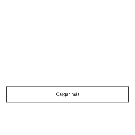
Bien Conectados
Fundamentos
Firmes/Desde La
$
42,500
Creacion Hasta Cristo
$
69,800
David- Libro para
Libro De Colorear Rut
colorear
Cargar más