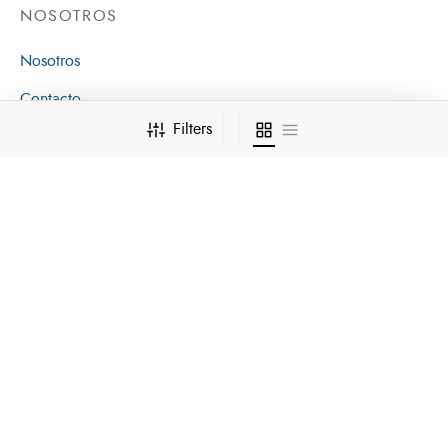
NOSOTROS
Nosotros
Contacto
Filters
Política de Garantías
Política de Cookies
AYUDA
FAQ’s
BUSCAR…
Solicitar Artículo
Política de Privacidad
TIENDA
CATEGORÍAS
Biblias de Estudio
Biblias