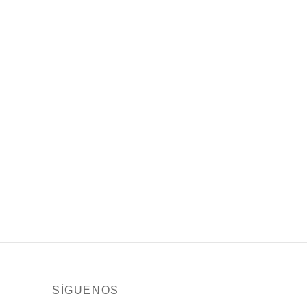
en MDF de 9mm – con gancho
para colgar
$
28,000
Añadir al carrito
Cuadro Rústico
$
60,000
Leer más
Cuadro Familia Pequeño
$
40,000
Leer más
SÍGUENOS