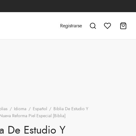
Registrarse
blias
/
Idioma
/
Español
/
Biblia De Estudio Y
Nueva Reforma Piel Especial [Biblia]
ia De Estudio Y