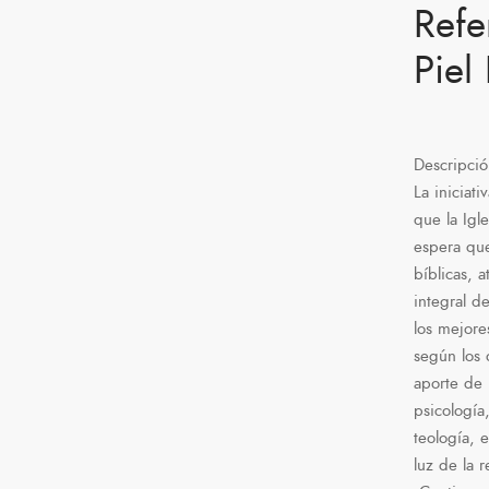
Refe
Piel 
Descripci
La iniciat
que la Igl
espera que
bíblicas, a
integral d
los mejore
según los 
aporte de 
psicología,
teología, e
luz de la 