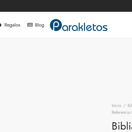
Regalos
Blog
Inicio
/
Bi
Referencia 
Bibl