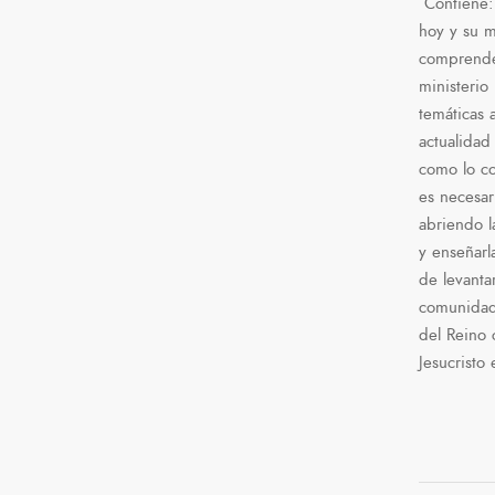
Contiene: 
hoy y su m
comprender
ministerio
temáticas 
actualidad
como lo co
es necesar
abriendo l
y enseñar
de levanta
comunidad
del Reino 
Jesucristo 