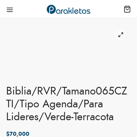
ienda
as
Biblia/RVR/Tamano065CZ
io
TI/Tipo Agenda/Para
il
Lideres/Verde-Terracota
s
$
70,000
los