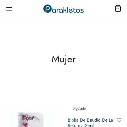
ienda
Mujer
as
io
il
Agotado
s
Biblia De Estudio De La
los
Reforma Simil