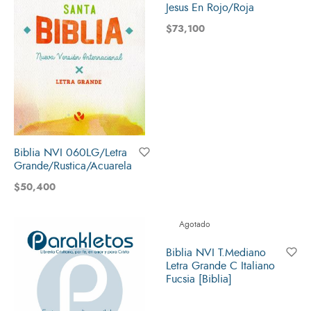
Jesus En Rojo/Roja
$
73,100
Biblia NVI 060LG/Letra
Grande/Rustica/Acuarela
$
50,400
Agotado
Biblia NVI T.Mediano
Letra Grande C Italiano
Fucsia [Biblia]