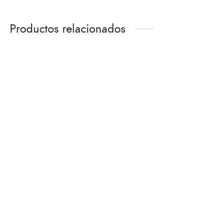
Productos relacionados
SANTA BIBLIA REINA
Biblia/RVR/Letra
VALERA 1960 COLOR
Grande/Manual/Imitacion
VERDE
Piel/CLC/Negro