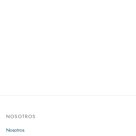
$
70,000
Biblia/RVR/Tamano065CTI/Ti
Agenda/Para Lideres/Verde-
Terracota
$
62,000
Biblia RVR Fucsia
CantoFucsia
NOSOTROS
Nosotros