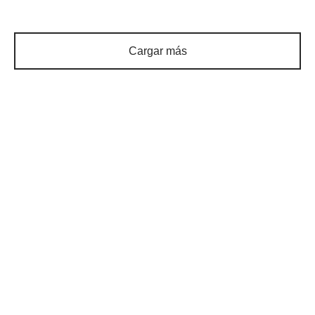
$
126,100
$
214,500
Cargar más