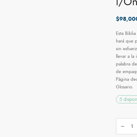
l/On
$
98,00
Esta Bibli
hará que p
sin esfuerz
llevar a la
palabra d
de empaque
Página ded
Glosario.
5 dispon