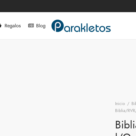
Regalos
Blog
Inicio
/
Bi
Biblia/RVR
Bibl