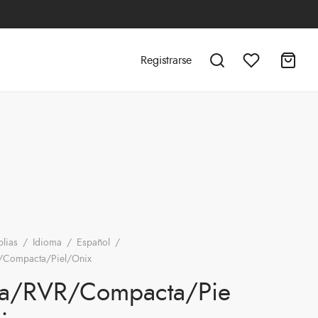
Registrarse
blias
/
Idioma
/
Español
/
/Compacta/Piel/Onix
ia/RVR/Compacta/Pie