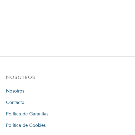
Biblia Reina Valera
Biblia De La
1960 – Letra Super
Predicación/RVR086LGEEZTI
Gigante – Color Negro
[Biblia]
$
117,000
NOSOTROS
Nosotros
Contacto
Política de Garantías
Política de Cookies