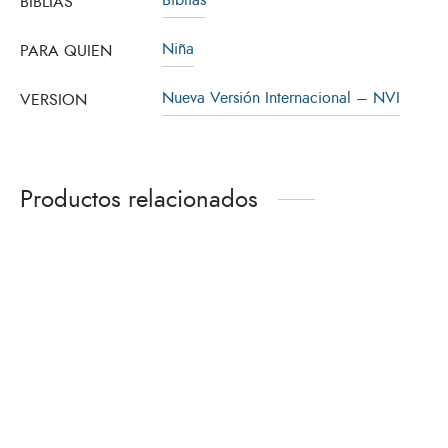
Biblias
BIBLIAS
Niña
PARA QUIEN
Nueva Versión Internacional – NVI
VERSION
Productos relacionados
Biblia RVR60 La Misión
Biblia Para La
de Dios Sintético Color
Predicación RVR60
Marrón Y Azul [Biblia
Negro Canto Dorado
de Estudio]
Tamaño 087LGEE
[Bíblia]