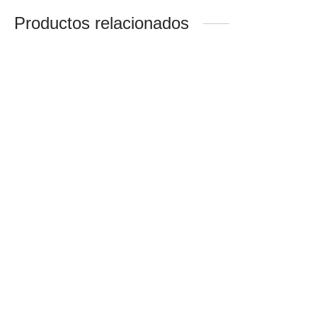
Productos relacionados
Manual De
Dos Lados Del Amor
Ceremonias
$
48,900
$
26,300
Fui Hecha Para
Fundamentos
Desear/No Solo De
Firmes/Edicion Para
Pan Vivira La Mujer
Niños/Desde La
Creacion Hasta
$
27,000
Cristo/PaqueteX 06
$
132,000