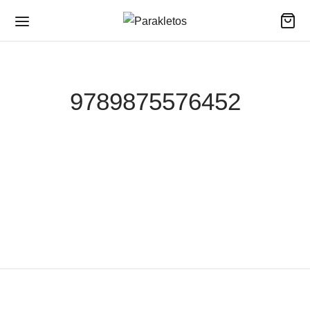
9789875576452
Devocional Ilustra Tu
Fe
$
33,600