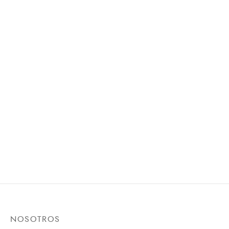
Ministerio Juvenil
$
43,300
$
32,500
No Me Metan En La
Bolsa/Nueva Edicion
$
43,300
NOSOTROS